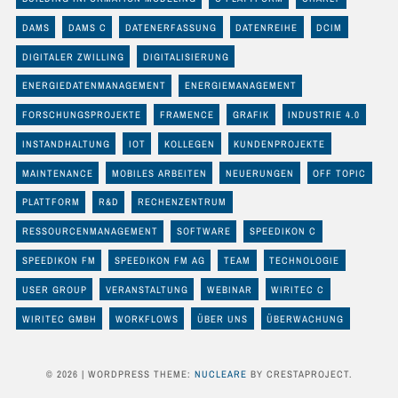
DAMS
DAMS C
DATENERFASSUNG
DATENREIHE
DCIM
DIGITALER ZWILLING
DIGITALISIERUNG
ENERGIEDATENMANAGEMENT
ENERGIEMANAGEMENT
FORSCHUNGSPROJEKTE
FRAMENCE
GRAFIK
INDUSTRIE 4.0
INSTANDHALTUNG
IOT
KOLLEGEN
KUNDENPROJEKTE
MAINTENANCE
MOBILES ARBEITEN
NEUERUNGEN
OFF TOPIC
PLATTFORM
R&D
RECHENZENTRUM
RESSOURCENMANAGEMENT
SOFTWARE
SPEEDIKON C
SPEEDIKON FM
SPEEDIKON FM AG
TEAM
TECHNOLOGIE
USER GROUP
VERANSTALTUNG
WEBINAR
WIRITEC C
WIRITEC GMBH
WORKFLOWS
ÜBER UNS
ÜBERWACHUNG
© 2026
|
WORDPRESS THEME:
NUCLEARE
BY CRESTAPROJECT.