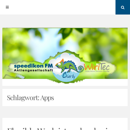
Sea
Skip
to
content
Schlagwort:
Apps