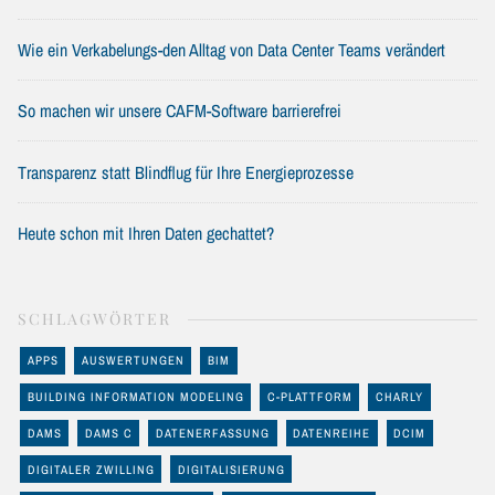
Wie ein Verkabelungs-den Alltag von Data Center Teams verändert
So machen wir unsere CAFM-Software barrierefrei
Transparenz statt Blindflug für Ihre Energieprozesse
Heute schon mit Ihren Daten gechattet?
SCHLAGWÖRTER
APPS
AUSWERTUNGEN
BIM
BUILDING INFORMATION MODELING
C-PLATTFORM
CHARLY
DAMS
DAMS C
DATENERFASSUNG
DATENREIHE
DCIM
DIGITALER ZWILLING
DIGITALISIERUNG