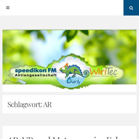
Sea
Skip
to
content
Schlagwort:
AR