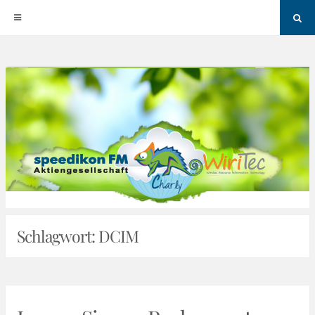
Sea
Skip
to
content
Schlagwort:
DCIM