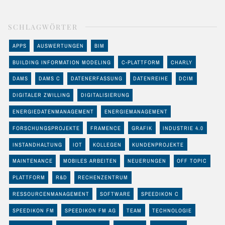
SCHLAGWÖRTER
APPS
AUSWERTUNGEN
BIM
BUILDING INFORMATION MODELING
C-PLATTFORM
CHARLY
DAMS
DAMS C
DATENERFASSUNG
DATENREIHE
DCIM
DIGITALER ZWILLING
DIGITALISIERUNG
ENERGIEDATENMANAGEMENT
ENERGIEMANAGEMENT
FORSCHUNGSPROJEKTE
FRAMENCE
GRAFIK
INDUSTRIE 4.0
INSTANDHALTUNG
IOT
KOLLEGEN
KUNDENPROJEKTE
MAINTENANCE
MOBILES ARBEITEN
NEUERUNGEN
OFF TOPIC
PLATTFORM
R&D
RECHENZENTRUM
RESSOURCENMANAGEMENT
SOFTWARE
SPEEDIKON C
SPEEDIKON FM
SPEEDIKON FM AG
TEAM
TECHNOLOGIE