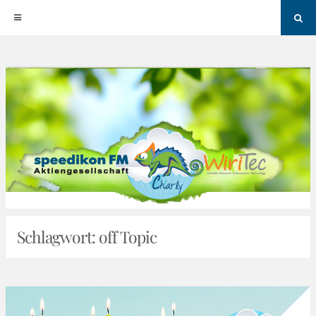
Sea
Skip
to
content
Schlagwort:
off Topic