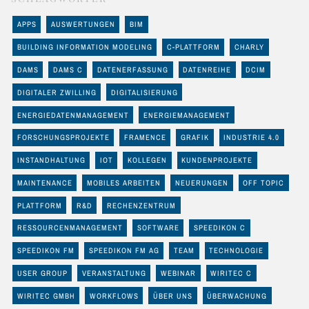
APPS
AUSWERTUNGEN
BIM
BUILDING INFORMATION MODELING
C-PLATTFORM
CHARLY
DAMS
DAMS C
DATENERFASSUNG
DATENREIHE
DCIM
DIGITALER ZWILLING
DIGITALISIERUNG
ENERGIEDATENMANAGEMENT
ENERGIEMANAGEMENT
FORSCHUNGSPROJEKTE
FRAMENCE
GRAFIK
INDUSTRIE 4.0
INSTANDHALTUNG
IOT
KOLLEGEN
KUNDENPROJEKTE
MAINTENANCE
MOBILES ARBEITEN
NEUERUNGEN
OFF TOPIC
PLATTFORM
R&D
RECHENZENTRUM
RESSOURCENMANAGEMENT
SOFTWARE
SPEEDIKON C
SPEEDIKON FM
SPEEDIKON FM AG
TEAM
TECHNOLOGIE
USER GROUP
VERANSTALTUNG
WEBINAR
WIRITEC C
WIRITEC GMBH
WORKFLOWS
ÜBER UNS
ÜBERWACHUNG