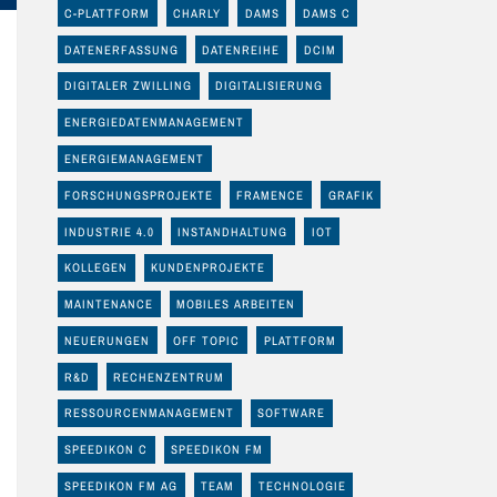
C-PLATTFORM
CHARLY
DAMS
DAMS C
DATENERFASSUNG
DATENREIHE
DCIM
DIGITALER ZWILLING
DIGITALISIERUNG
ENERGIEDATENMANAGEMENT
ENERGIEMANAGEMENT
FORSCHUNGSPROJEKTE
FRAMENCE
GRAFIK
INDUSTRIE 4.0
INSTANDHALTUNG
IOT
KOLLEGEN
KUNDENPROJEKTE
MAINTENANCE
MOBILES ARBEITEN
NEUERUNGEN
OFF TOPIC
PLATTFORM
R&D
RECHENZENTRUM
RESSOURCENMANAGEMENT
SOFTWARE
SPEEDIKON C
SPEEDIKON FM
SPEEDIKON FM AG
TEAM
TECHNOLOGIE