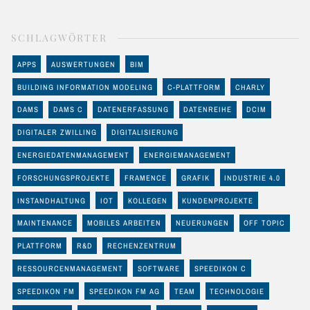
SCHLAGWÖRTER
APPS
AUSWERTUNGEN
BIM
BUILDING INFORMATION MODELING
C-PLATTFORM
CHARLY
DAMS
DAMS C
DATENERFASSUNG
DATENREIHE
DCIM
DIGITALER ZWILLING
DIGITALISIERUNG
ENERGIEDATENMANAGEMENT
ENERGIEMANAGEMENT
FORSCHUNGSPROJEKTE
FRAMENCE
GRAFIK
INDUSTRIE 4.0
INSTANDHALTUNG
IOT
KOLLEGEN
KUNDENPROJEKTE
MAINTENANCE
MOBILES ARBEITEN
NEUERUNGEN
OFF TOPIC
PLATTFORM
R&D
RECHENZENTRUM
RESSOURCENMANAGEMENT
SOFTWARE
SPEEDIKON C
SPEEDIKON FM
SPEEDIKON FM AG
TEAM
TECHNOLOGIE