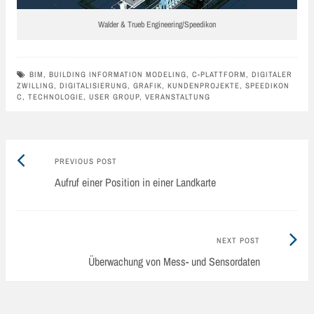
Walder & Trueb Engineering/Speedikon
BIM
,
BUILDING INFORMATION MODELING
,
C-PLATTFORM
,
DIGITALER
ZWILLING
,
DIGITALISIERUNG
,
GRAFIK
,
KUNDENPROJEKTE
,
SPEEDIKON
C
,
TECHNOLOGIE
,
USER GROUP
,
VERANSTALTUNG
Previous
Post
PREVIOUS POST
post:
Aufruf einer Position in einer Landkarte
navigation
Next
NEXT POST
Post:
Überwachung von Mess- und Sensordaten