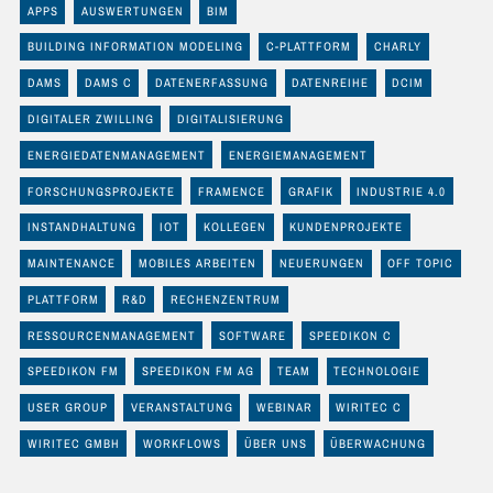
APPS
AUSWERTUNGEN
BIM
BUILDING INFORMATION MODELING
C-PLATTFORM
CHARLY
DAMS
DAMS C
DATENERFASSUNG
DATENREIHE
DCIM
DIGITALER ZWILLING
DIGITALISIERUNG
ENERGIEDATENMANAGEMENT
ENERGIEMANAGEMENT
FORSCHUNGSPROJEKTE
FRAMENCE
GRAFIK
INDUSTRIE 4.0
INSTANDHALTUNG
IOT
KOLLEGEN
KUNDENPROJEKTE
MAINTENANCE
MOBILES ARBEITEN
NEUERUNGEN
OFF TOPIC
PLATTFORM
R&D
RECHENZENTRUM
RESSOURCENMANAGEMENT
SOFTWARE
SPEEDIKON C
SPEEDIKON FM
SPEEDIKON FM AG
TEAM
TECHNOLOGIE
USER GROUP
VERANSTALTUNG
WEBINAR
WIRITEC C
WIRITEC GMBH
WORKFLOWS
ÜBER UNS
ÜBERWACHUNG