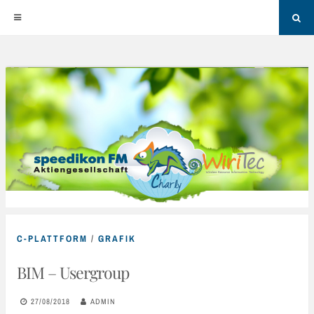
Sea
Skip
to
content
C-PLATTFORM
/
GRAFIK
BIM – Usergroup
27/08/2018
ADMIN