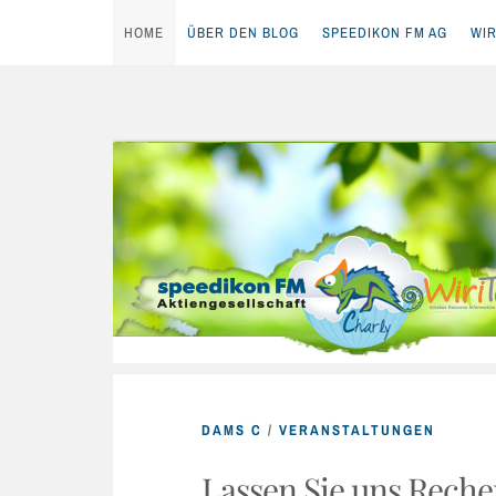
HOME
ÜBER DEN BLOG
SPEEDIKON FM AG
WIR
Skip
to
content
DAMS C
/
VERANSTALTUNGEN
Lassen Sie uns Rech