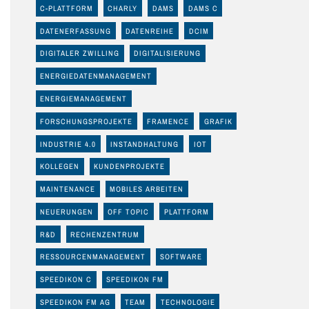
C-PLATTFORM
CHARLY
DAMS
DAMS C
DATENERFASSUNG
DATENREIHE
DCIM
DIGITALER ZWILLING
DIGITALISIERUNG
ENERGIEDATENMANAGEMENT
ENERGIEMANAGEMENT
FORSCHUNGSPROJEKTE
FRAMENCE
GRAFIK
INDUSTRIE 4.0
INSTANDHALTUNG
IOT
KOLLEGEN
KUNDENPROJEKTE
MAINTENANCE
MOBILES ARBEITEN
NEUERUNGEN
OFF TOPIC
PLATTFORM
R&D
RECHENZENTRUM
RESSOURCENMANAGEMENT
SOFTWARE
SPEEDIKON C
SPEEDIKON FM
SPEEDIKON FM AG
TEAM
TECHNOLOGIE