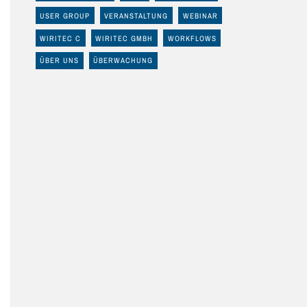
USER GROUP
VERANSTALTUNG
WEBINAR
WIRITEC C
WIRITEC GMBH
WORKFLOWS
ÜBER UNS
ÜBERWACHUNG