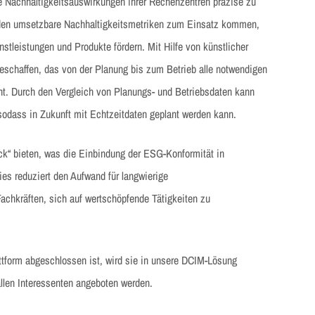
ie Nachhaltigkeitsauswirkungen ihrer Rechenzentren präzise zu
rden umsetzbare Nachhaltigkeitsmetriken zum Einsatz kommen,
enstleistungen und Produkte fördern. Mit Hilfe von künstlicher
geschaffen, das von der Planung bis zum Betrieb alle notwendigen
cht. Durch den Vergleich von Planungs- und Betriebsdaten kann
sodass in Zukunft mit Echtzeitdaten geplant werden kann.
ck“ bieten, was die Einbindung der ESG-Konformität in
ies reduziert den Aufwand für langwierige
chkräften, sich auf wertschöpfende Tätigkeiten zu
ttform abgeschlossen ist, wird sie in unsere DCIM-Lösung
allen Interessenten angeboten werden.