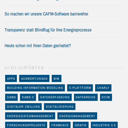
So machen wir unsere CAFM-Software barrierefrei
Transparenz statt Blindflug für Ihre Energieprozesse
Heute schon mit Ihren Daten gechattet?
SCHLAGWÖRTER
APPS
AUSWERTUNGEN
BIM
BUILDING INFORMATION MODELING
C-PLATTFORM
CHARLY
DAMS
DAMS C
DATENERFASSUNG
DATENREIHE
DCIM
DIGITALER ZWILLING
DIGITALISIERUNG
ENERGIEDATENMANAGEMENT
ENERGIEMANAGEMENT
FORSCHUNGSPROJEKTE
FRAMENCE
GRAFIK
INDUSTRIE 4.0