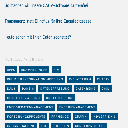
So machen wir unsere CAFM-Software barrierefrei
Transparenz statt Blindflug für Ihre Energieprozesse
Heute schon mit Ihren Daten gechattet?
SCHLAGWÖRTER
APPS
AUSWERTUNGEN
BIM
BUILDING INFORMATION MODELING
C-PLATTFORM
CHARLY
DAMS
DAMS C
DATENERFASSUNG
DATENREIHE
DCIM
DIGITALER ZWILLING
DIGITALISIERUNG
ENERGIEDATENMANAGEMENT
ENERGIEMANAGEMENT
FORSCHUNGSPROJEKTE
FRAMENCE
GRAFIK
INDUSTRIE 4.0
INSTANDHALTUNG
IOT
KOLLEGEN
KUNDENPROJEKTE