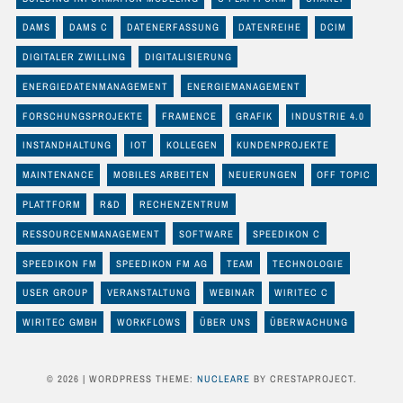
DAMS
DAMS C
DATENERFASSUNG
DATENREIHE
DCIM
DIGITALER ZWILLING
DIGITALISIERUNG
ENERGIEDATENMANAGEMENT
ENERGIEMANAGEMENT
FORSCHUNGSPROJEKTE
FRAMENCE
GRAFIK
INDUSTRIE 4.0
INSTANDHALTUNG
IOT
KOLLEGEN
KUNDENPROJEKTE
MAINTENANCE
MOBILES ARBEITEN
NEUERUNGEN
OFF TOPIC
PLATTFORM
R&D
RECHENZENTRUM
RESSOURCENMANAGEMENT
SOFTWARE
SPEEDIKON C
SPEEDIKON FM
SPEEDIKON FM AG
TEAM
TECHNOLOGIE
USER GROUP
VERANSTALTUNG
WEBINAR
WIRITEC C
WIRITEC GMBH
WORKFLOWS
ÜBER UNS
ÜBERWACHUNG
© 2026
|
WORDPRESS THEME:
NUCLEARE
BY CRESTAPROJECT.