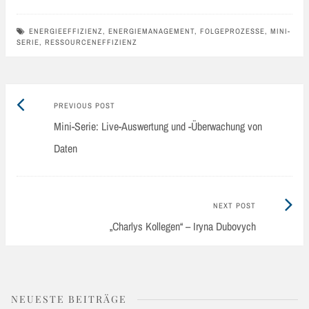
ENERGIEEFFIZIENZ
,
ENERGIEMANAGEMENT
,
FOLGEPROZESSE
,
MINI-
SERIE
,
RESSOURCENEFFIZIENZ
Previous
Post
PREVIOUS POST
post:
Mini-Serie: Live-Auswertung und -Überwachung von
navigation
Daten
Next
NEXT POST
Post:
„Charlys Kollegen“ – Iryna Dubovych
NEUESTE BEITRÄGE