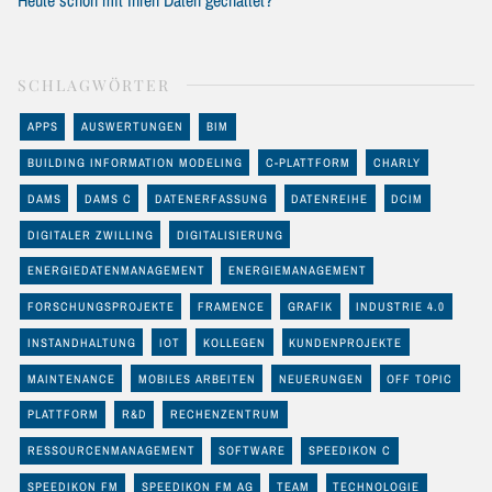
SCHLAGWÖRTER
APPS
AUSWERTUNGEN
BIM
BUILDING INFORMATION MODELING
C-PLATTFORM
CHARLY
DAMS
DAMS C
DATENERFASSUNG
DATENREIHE
DCIM
DIGITALER ZWILLING
DIGITALISIERUNG
ENERGIEDATENMANAGEMENT
ENERGIEMANAGEMENT
FORSCHUNGSPROJEKTE
FRAMENCE
GRAFIK
INDUSTRIE 4.0
INSTANDHALTUNG
IOT
KOLLEGEN
KUNDENPROJEKTE
MAINTENANCE
MOBILES ARBEITEN
NEUERUNGEN
OFF TOPIC
PLATTFORM
R&D
RECHENZENTRUM
RESSOURCENMANAGEMENT
SOFTWARE
SPEEDIKON C
SPEEDIKON FM
SPEEDIKON FM AG
TEAM
TECHNOLOGIE