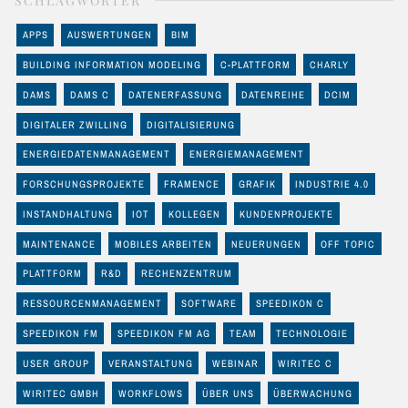
SCHLAGWÖRTER
APPS
AUSWERTUNGEN
BIM
BUILDING INFORMATION MODELING
C-PLATTFORM
CHARLY
DAMS
DAMS C
DATENERFASSUNG
DATENREIHE
DCIM
DIGITALER ZWILLING
DIGITALISIERUNG
ENERGIEDATENMANAGEMENT
ENERGIEMANAGEMENT
FORSCHUNGSPROJEKTE
FRAMENCE
GRAFIK
INDUSTRIE 4.0
INSTANDHALTUNG
IOT
KOLLEGEN
KUNDENPROJEKTE
MAINTENANCE
MOBILES ARBEITEN
NEUERUNGEN
OFF TOPIC
PLATTFORM
R&D
RECHENZENTRUM
RESSOURCENMANAGEMENT
SOFTWARE
SPEEDIKON C
SPEEDIKON FM
SPEEDIKON FM AG
TEAM
TECHNOLOGIE
USER GROUP
VERANSTALTUNG
WEBINAR
WIRITEC C
WIRITEC GMBH
WORKFLOWS
ÜBER UNS
ÜBERWACHUNG