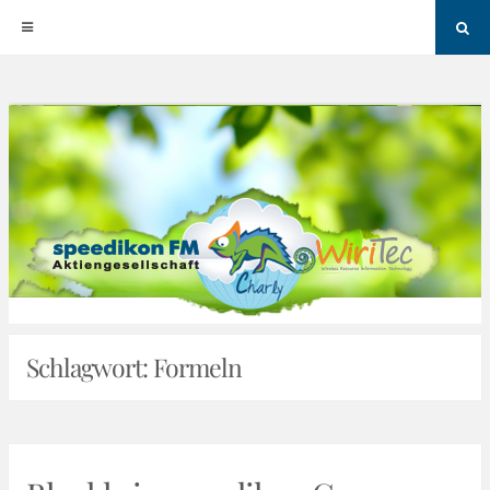
Sea
Skip
to
content
Schlagwort:
Formeln