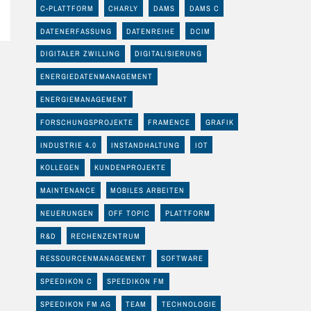
C-PLATTFORM
CHARLY
DAMS
DAMS C
DATENERFASSUNG
DATENREIHE
DCIM
DIGITALER ZWILLING
DIGITALISIERUNG
ENERGIEDATENMANAGEMENT
ENERGIEMANAGEMENT
FORSCHUNGSPROJEKTE
FRAMENCE
GRAFIK
INDUSTRIE 4.0
INSTANDHALTUNG
IOT
KOLLEGEN
KUNDENPROJEKTE
MAINTENANCE
MOBILES ARBEITEN
NEUERUNGEN
OFF TOPIC
PLATTFORM
R&D
RECHENZENTRUM
RESSOURCENMANAGEMENT
SOFTWARE
SPEEDIKON C
SPEEDIKON FM
SPEEDIKON FM AG
TEAM
TECHNOLOGIE