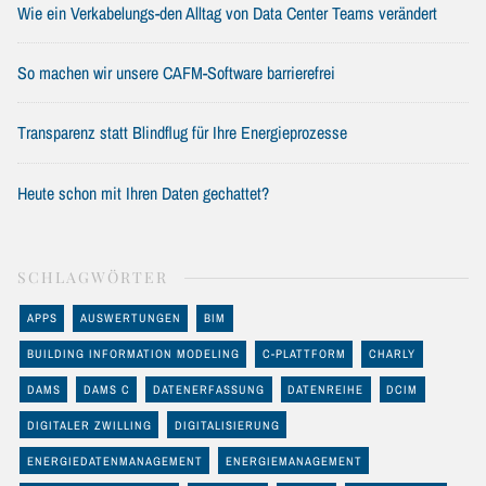
Wie ein Verkabelungs-den Alltag von Data Center Teams verändert
So machen wir unsere CAFM-Software barrierefrei
Transparenz statt Blindflug für Ihre Energieprozesse
Heute schon mit Ihren Daten gechattet?
SCHLAGWÖRTER
APPS
AUSWERTUNGEN
BIM
BUILDING INFORMATION MODELING
C-PLATTFORM
CHARLY
DAMS
DAMS C
DATENERFASSUNG
DATENREIHE
DCIM
DIGITALER ZWILLING
DIGITALISIERUNG
ENERGIEDATENMANAGEMENT
ENERGIEMANAGEMENT