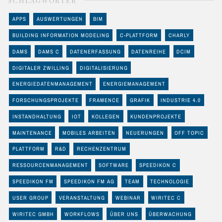
SCHLAGWÖRTER
APPS
AUSWERTUNGEN
BIM
BUILDING INFORMATION MODELING
C-PLATTFORM
CHARLY
DAMS
DAMS C
DATENERFASSUNG
DATENREIHE
DCIM
DIGITALER ZWILLING
DIGITALISIERUNG
ENERGIEDATENMANAGEMENT
ENERGIEMANAGEMENT
FORSCHUNGSPROJEKTE
FRAMENCE
GRAFIK
INDUSTRIE 4.0
INSTANDHALTUNG
IOT
KOLLEGEN
KUNDENPROJEKTE
MAINTENANCE
MOBILES ARBEITEN
NEUERUNGEN
OFF TOPIC
PLATTFORM
R&D
RECHENZENTRUM
RESSOURCENMANAGEMENT
SOFTWARE
SPEEDIKON C
SPEEDIKON FM
SPEEDIKON FM AG
TEAM
TECHNOLOGIE
USER GROUP
VERANSTALTUNG
WEBINAR
WIRITEC C
WIRITEC GMBH
WORKFLOWS
ÜBER UNS
ÜBERWACHUNG