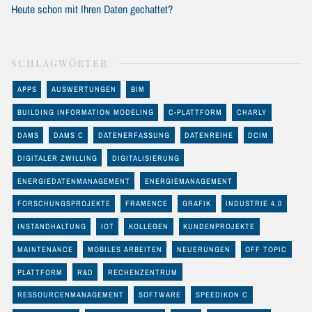
Heute schon mit Ihren Daten gechattet?
SCHLAGWÖRTER
APPS
AUSWERTUNGEN
BIM
BUILDING INFORMATION MODELING
C-PLATTFORM
CHARLY
DAMS
DAMS C
DATENERFASSUNG
DATENREIHE
DCIM
DIGITALER ZWILLING
DIGITALISIERUNG
ENERGIEDATENMANAGEMENT
ENERGIEMANAGEMENT
FORSCHUNGSPROJEKTE
FRAMENCE
GRAFIK
INDUSTRIE 4.0
INSTANDHALTUNG
IOT
KOLLEGEN
KUNDENPROJEKTE
MAINTENANCE
MOBILES ARBEITEN
NEUERUNGEN
OFF TOPIC
PLATTFORM
R&D
RECHENZENTRUM
RESSOURCENMANAGEMENT
SOFTWARE
SPEEDIKON C