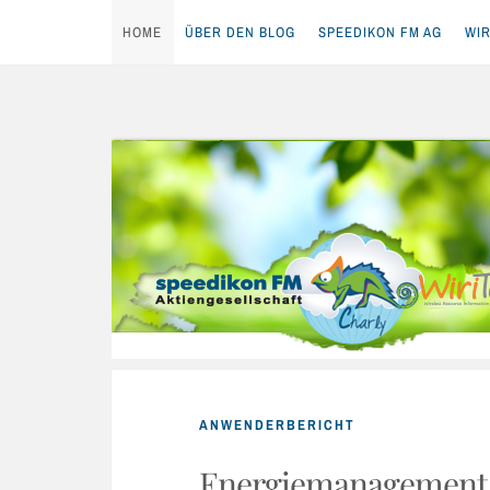
HOME
ÜBER DEN BLOG
SPEEDIKON FM AG
WIR
Skip
to
content
ANWENDERBERICHT
Energiemanagement