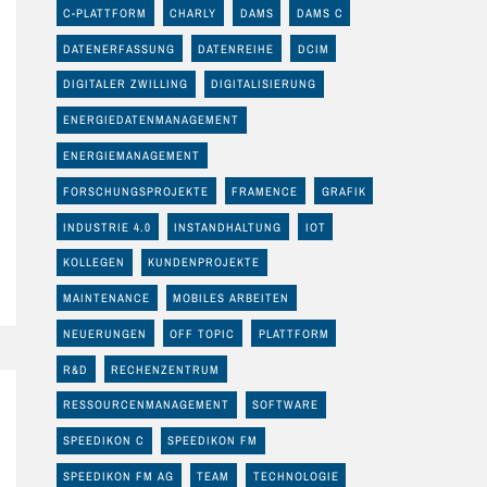
C-PLATTFORM
CHARLY
DAMS
DAMS C
DATENERFASSUNG
DATENREIHE
DCIM
DIGITALER ZWILLING
DIGITALISIERUNG
ENERGIEDATENMANAGEMENT
ENERGIEMANAGEMENT
FORSCHUNGSPROJEKTE
FRAMENCE
GRAFIK
INDUSTRIE 4.0
INSTANDHALTUNG
IOT
KOLLEGEN
KUNDENPROJEKTE
MAINTENANCE
MOBILES ARBEITEN
NEUERUNGEN
OFF TOPIC
PLATTFORM
R&D
RECHENZENTRUM
RESSOURCENMANAGEMENT
SOFTWARE
SPEEDIKON C
SPEEDIKON FM
SPEEDIKON FM AG
TEAM
TECHNOLOGIE