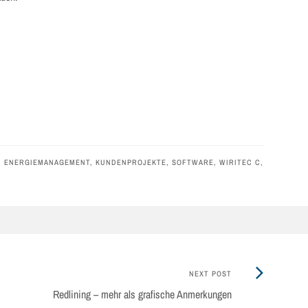
,
ENERGIEMANAGEMENT
,
KUNDENPROJEKTE
,
SOFTWARE
,
WIRITEC C
,
Next
NEXT POST
Post:
Redlining – mehr als grafische Anmerkungen