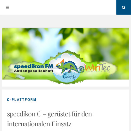
Sea
Skip
to
content
C-PLATTFORM
speedikon C – gerüstet für den
internationalen Einsatz