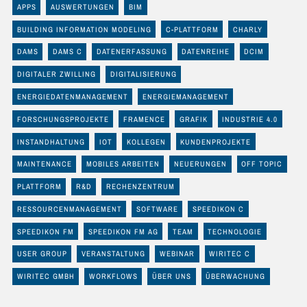
APPS
AUSWERTUNGEN
BIM
BUILDING INFORMATION MODELING
C-PLATTFORM
CHARLY
DAMS
DAMS C
DATENERFASSUNG
DATENREIHE
DCIM
DIGITALER ZWILLING
DIGITALISIERUNG
ENERGIEDATENMANAGEMENT
ENERGIEMANAGEMENT
FORSCHUNGSPROJEKTE
FRAMENCE
GRAFIK
INDUSTRIE 4.0
INSTANDHALTUNG
IOT
KOLLEGEN
KUNDENPROJEKTE
MAINTENANCE
MOBILES ARBEITEN
NEUERUNGEN
OFF TOPIC
PLATTFORM
R&D
RECHENZENTRUM
RESSOURCENMANAGEMENT
SOFTWARE
SPEEDIKON C
SPEEDIKON FM
SPEEDIKON FM AG
TEAM
TECHNOLOGIE
USER GROUP
VERANSTALTUNG
WEBINAR
WIRITEC C
WIRITEC GMBH
WORKFLOWS
ÜBER UNS
ÜBERWACHUNG