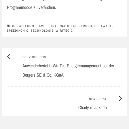
Programmcode zu verändern.
C-PLATTFORM
,
DAMS C
,
INTERNATIONALISIERUNG
,
SOFTWARE
,
SPEEDIKON C
,
TECHNOLOGIE
,
WIRITEC C
Previous
Post
PREVIOUS POST
post:
Anwenderbericht: WiriTec Energiemanagement bei der
navigation
Borgers SE & Co. KGaA
Next
NEXT POST
Post:
Charly in Jakarta