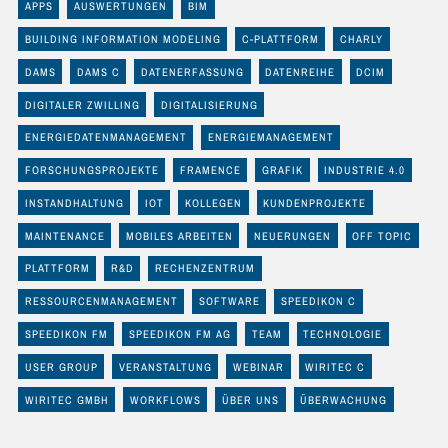
APPS
AUSWERTUNGEN
BIM
BUILDING INFORMATION MODELING
C-PLATTFORM
CHARLY
DAMS
DAMS C
DATENERFASSUNG
DATENREIHE
DCIM
DIGITALER ZWILLING
DIGITALISIERUNG
ENERGIEDATENMANAGEMENT
ENERGIEMANAGEMENT
FORSCHUNGSPROJEKTE
FRAMENCE
GRAFIK
INDUSTRIE 4.0
INSTANDHALTUNG
IOT
KOLLEGEN
KUNDENPROJEKTE
MAINTENANCE
MOBILES ARBEITEN
NEUERUNGEN
OFF TOPIC
PLATTFORM
R&D
RECHENZENTRUM
RESSOURCENMANAGEMENT
SOFTWARE
SPEEDIKON C
SPEEDIKON FM
SPEEDIKON FM AG
TEAM
TECHNOLOGIE
USER GROUP
VERANSTALTUNG
WEBINAR
WIRITEC C
WIRITEC GMBH
WORKFLOWS
ÜBER UNS
ÜBERWACHUNG