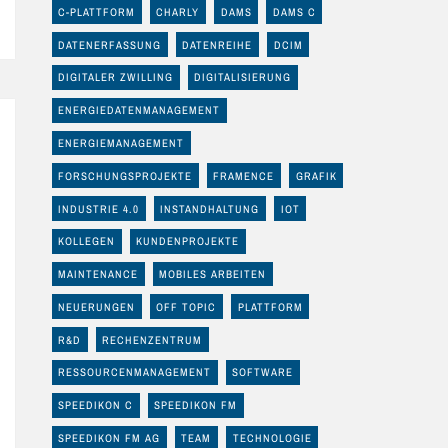
C-PLATTFORM
CHARLY
DAMS
DAMS C
DATENERFASSUNG
DATENREIHE
DCIM
DIGITALER ZWILLING
DIGITALISIERUNG
ENERGIEDATENMANAGEMENT
ENERGIEMANAGEMENT
FORSCHUNGSPROJEKTE
FRAMENCE
GRAFIK
INDUSTRIE 4.0
INSTANDHALTUNG
IOT
KOLLEGEN
KUNDENPROJEKTE
MAINTENANCE
MOBILES ARBEITEN
NEUERUNGEN
OFF TOPIC
PLATTFORM
R&D
RECHENZENTRUM
RESSOURCENMANAGEMENT
SOFTWARE
SPEEDIKON C
SPEEDIKON FM
SPEEDIKON FM AG
TEAM
TECHNOLOGIE