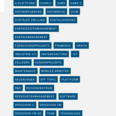
C-PLATTFORM
CHARLY
DAMS
DAMS C
DATENERFASSUNG
DATENREIHE
DCIM
DIGITALER ZWILLING
DIGITALISIERUNG
ENERGIEDATENMANAGEMENT
ENERGIEMANAGEMENT
FORSCHUNGSPROJEKTE
FRAMENCE
GRAFIK
INDUSTRIE 4.0
INSTANDHALTUNG
IOT
KOLLEGEN
KUNDENPROJEKTE
MAINTENANCE
MOBILES ARBEITEN
NEUERUNGEN
OFF TOPIC
PLATTFORM
R&D
RECHENZENTRUM
RESSOURCENMANAGEMENT
SOFTWARE
SPEEDIKON C
SPEEDIKON FM
SPEEDIKON FM AG
TEAM
TECHNOLOGIE