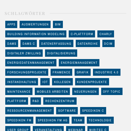
SCHLAGWÖRTER
APPS
AUSWERTUNGEN
BIM
BUILDING INFORMATION MODELING
C-PLATTFORM
CHARLY
DAMS
DAMS C
DATENERFASSUNG
DATENREIHE
DCIM
DIGITALER ZWILLING
DIGITALISIERUNG
ENERGIEDATENMANAGEMENT
ENERGIEMANAGEMENT
FORSCHUNGSPROJEKTE
FRAMENCE
GRAFIK
INDUSTRIE 4.0
INSTANDHALTUNG
IOT
KOLLEGEN
KUNDENPROJEKTE
MAINTENANCE
MOBILES ARBEITEN
NEUERUNGEN
OFF TOPIC
PLATTFORM
R&D
RECHENZENTRUM
RESSOURCENMANAGEMENT
SOFTWARE
SPEEDIKON C
SPEEDIKON FM
SPEEDIKON FM AG
TEAM
TECHNOLOGIE
USER GROUP
VERANSTALTUNG
WEBINAR
WIRITEC C