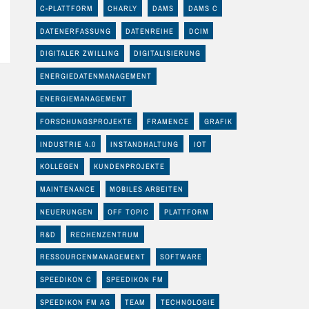
C-PLATTFORM
CHARLY
DAMS
DAMS C
DATENERFASSUNG
DATENREIHE
DCIM
DIGITALER ZWILLING
DIGITALISIERUNG
ENERGIEDATENMANAGEMENT
ENERGIEMANAGEMENT
FORSCHUNGSPROJEKTE
FRAMENCE
GRAFIK
INDUSTRIE 4.0
INSTANDHALTUNG
IOT
KOLLEGEN
KUNDENPROJEKTE
MAINTENANCE
MOBILES ARBEITEN
NEUERUNGEN
OFF TOPIC
PLATTFORM
R&D
RECHENZENTRUM
RESSOURCENMANAGEMENT
SOFTWARE
SPEEDIKON C
SPEEDIKON FM
SPEEDIKON FM AG
TEAM
TECHNOLOGIE