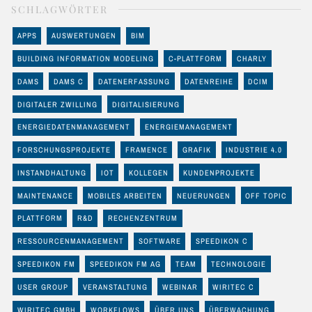
SCHLAGWÖRTER
APPS
AUSWERTUNGEN
BIM
BUILDING INFORMATION MODELING
C-PLATTFORM
CHARLY
DAMS
DAMS C
DATENERFASSUNG
DATENREIHE
DCIM
DIGITALER ZWILLING
DIGITALISIERUNG
ENERGIEDATENMANAGEMENT
ENERGIEMANAGEMENT
FORSCHUNGSPROJEKTE
FRAMENCE
GRAFIK
INDUSTRIE 4.0
INSTANDHALTUNG
IOT
KOLLEGEN
KUNDENPROJEKTE
MAINTENANCE
MOBILES ARBEITEN
NEUERUNGEN
OFF TOPIC
PLATTFORM
R&D
RECHENZENTRUM
RESSOURCENMANAGEMENT
SOFTWARE
SPEEDIKON C
SPEEDIKON FM
SPEEDIKON FM AG
TEAM
TECHNOLOGIE
USER GROUP
VERANSTALTUNG
WEBINAR
WIRITEC C
WIRITEC GMBH
WORKFLOWS
ÜBER UNS
ÜBERWACHUNG