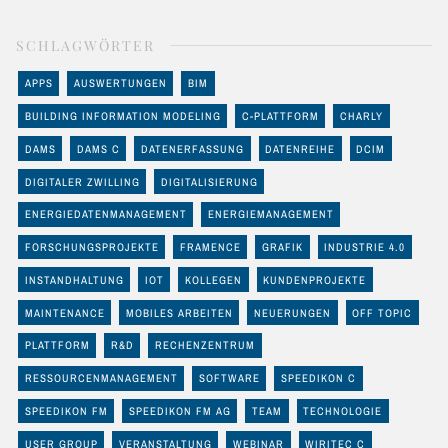
SCHLAGWÖRTER
APPS
AUSWERTUNGEN
BIM
BUILDING INFORMATION MODELING
C-PLATTFORM
CHARLY
DAMS
DAMS C
DATENERFASSUNG
DATENREIHE
DCIM
DIGITALER ZWILLING
DIGITALISIERUNG
ENERGIEDATENMANAGEMENT
ENERGIEMANAGEMENT
FORSCHUNGSPROJEKTE
FRAMENCE
GRAFIK
INDUSTRIE 4.0
INSTANDHALTUNG
IOT
KOLLEGEN
KUNDENPROJEKTE
MAINTENANCE
MOBILES ARBEITEN
NEUERUNGEN
OFF TOPIC
PLATTFORM
R&D
RECHENZENTRUM
RESSOURCENMANAGEMENT
SOFTWARE
SPEEDIKON C
SPEEDIKON FM
SPEEDIKON FM AG
TEAM
TECHNOLOGIE
USER GROUP
VERANSTALTUNG
WEBINAR
WIRITEC C