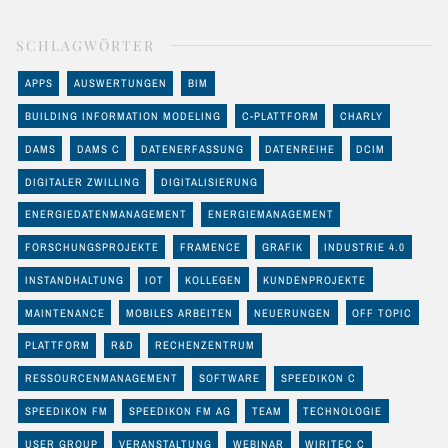
SCHLAGWÖRTER
APPS
AUSWERTUNGEN
BIM
BUILDING INFORMATION MODELING
C-PLATTFORM
CHARLY
DAMS
DAMS C
DATENERFASSUNG
DATENREIHE
DCIM
DIGITALER ZWILLING
DIGITALISIERUNG
ENERGIEDATENMANAGEMENT
ENERGIEMANAGEMENT
FORSCHUNGSPROJEKTE
FRAMENCE
GRAFIK
INDUSTRIE 4.0
INSTANDHALTUNG
IOT
KOLLEGEN
KUNDENPROJEKTE
MAINTENANCE
MOBILES ARBEITEN
NEUERUNGEN
OFF TOPIC
PLATTFORM
R&D
RECHENZENTRUM
RESSOURCENMANAGEMENT
SOFTWARE
SPEEDIKON C
SPEEDIKON FM
SPEEDIKON FM AG
TEAM
TECHNOLOGIE
USER GROUP
VERANSTALTUNG
WEBINAR
WIRITEC C