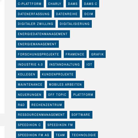
C-PLATTFORM
CHARLY
DAMS
DAMS C
DATENERFASSUNG
DATENREIHE
DCIM
DIGITALER ZWILLING
DIGITALISIERUNG
ENERGIEDATENMANAGEMENT
ENERGIEMANAGEMENT
FORSCHUNGSPROJEKTE
FRAMENCE
GRAFIK
INDUSTRIE 4.0
INSTANDHALTUNG
IOT
KOLLEGEN
KUNDENPROJEKTE
MAINTENANCE
MOBILES ARBEITEN
NEUERUNGEN
OFF TOPIC
PLATTFORM
R&D
RECHENZENTRUM
RESSOURCENMANAGEMENT
SOFTWARE
SPEEDIKON C
SPEEDIKON FM
SPEEDIKON FM AG
TEAM
TECHNOLOGIE