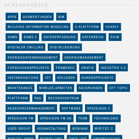
SCHLAGWÖRTER
APPS
AUSWERTUNGEN
BIM
BUILDING INFORMATION MODELING
C-PLATTFORM
CHARLY
DAMS
DAMS C
DATENERFASSUNG
DATENREIHE
DCIM
DIGITALER ZWILLING
DIGITALISIERUNG
ENERGIEDATENMANAGEMENT
ENERGIEMANAGEMENT
FORSCHUNGSPROJEKTE
FRAMENCE
GRAFIK
INDUSTRIE 4.0
INSTANDHALTUNG
IOT
KOLLEGEN
KUNDENPROJEKTE
MAINTENANCE
MOBILES ARBEITEN
NEUERUNGEN
OFF TOPIC
PLATTFORM
R&D
RECHENZENTRUM
RESSOURCENMANAGEMENT
SOFTWARE
SPEEDIKON C
SPEEDIKON FM
SPEEDIKON FM AG
TEAM
TECHNOLOGIE
USER GROUP
VERANSTALTUNG
WEBINAR
WIRITEC C
WIRITEC GMBH
WORKFLOWS
ÜBER UNS
ÜBERWACHUNG