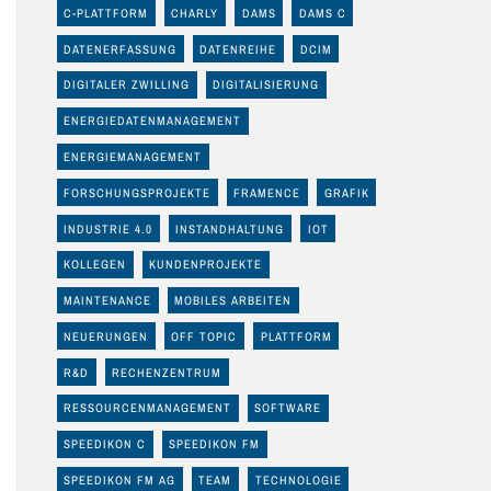
C-PLATTFORM
CHARLY
DAMS
DAMS C
DATENERFASSUNG
DATENREIHE
DCIM
DIGITALER ZWILLING
DIGITALISIERUNG
ENERGIEDATENMANAGEMENT
ENERGIEMANAGEMENT
FORSCHUNGSPROJEKTE
FRAMENCE
GRAFIK
INDUSTRIE 4.0
INSTANDHALTUNG
IOT
KOLLEGEN
KUNDENPROJEKTE
MAINTENANCE
MOBILES ARBEITEN
NEUERUNGEN
OFF TOPIC
PLATTFORM
R&D
RECHENZENTRUM
RESSOURCENMANAGEMENT
SOFTWARE
SPEEDIKON C
SPEEDIKON FM
SPEEDIKON FM AG
TEAM
TECHNOLOGIE