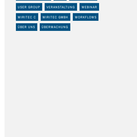
USER GROUP
VERANSTALTUNG
WEBINAR
WIRITEC C
WIRITEC GMBH
WORKFLOWS
ÜBER UNS
ÜBERWACHUNG