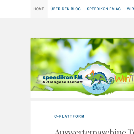
HOME
ÜBER DEN BLOG
SPEEDIKON FM AG
WIR
Skip
to
content
C-PLATTFORM
Auswertemaschine Te