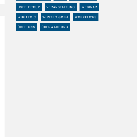
USER GROUP
VERANSTALTUNG
WEBINAR
WIRITEC C
WIRITEC GMBH
WORKFLOWS
ÜBER UNS
ÜBERWACHUNG