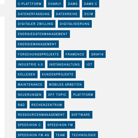
C-PLATTFORM
CHARLY
DAMS
DAMS C
DATENERFASSUNG
DATENREIHE
DCIM
DIGITALER ZWILLING
DIGITALISIERUNG
ENERGIEDATENMANAGEMENT
ENERGIEMANAGEMENT
FORSCHUNGSPROJEKTE
FRAMENCE
GRAFIK
INDUSTRIE 4.0
INSTANDHALTUNG
IOT
KOLLEGEN
KUNDENPROJEKTE
MAINTENANCE
MOBILES ARBEITEN
NEUERUNGEN
OFF TOPIC
PLATTFORM
R&D
RECHENZENTRUM
RESSOURCENMANAGEMENT
SOFTWARE
SPEEDIKON C
SPEEDIKON FM
SPEEDIKON FM AG
TEAM
TECHNOLOGIE