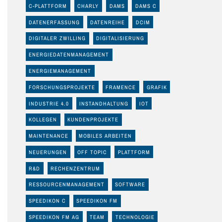
C-PLATTFORM
CHARLY
DAMS
DAMS C
DATENERFASSUNG
DATENREIHE
DCIM
DIGITALER ZWILLING
DIGITALISIERUNG
ENERGIEDATENMANAGEMENT
ENERGIEMANAGEMENT
FORSCHUNGSPROJEKTE
FRAMENCE
GRAFIK
INDUSTRIE 4.0
INSTANDHALTUNG
IOT
KOLLEGEN
KUNDENPROJEKTE
MAINTENANCE
MOBILES ARBEITEN
NEUERUNGEN
OFF TOPIC
PLATTFORM
R&D
RECHENZENTRUM
RESSOURCENMANAGEMENT
SOFTWARE
SPEEDIKON C
SPEEDIKON FM
SPEEDIKON FM AG
TEAM
TECHNOLOGIE