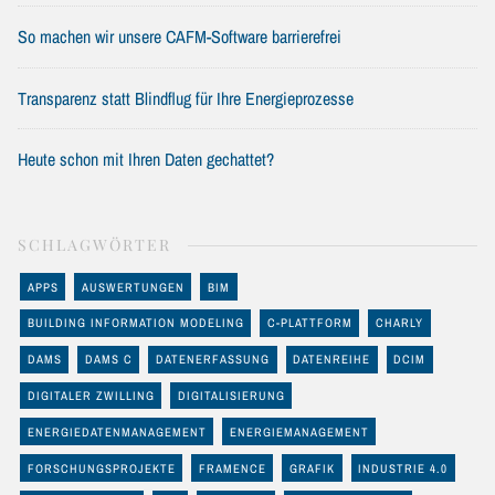
So machen wir unsere CAFM-Software barrierefrei
Transparenz statt Blindflug für Ihre Energieprozesse
Heute schon mit Ihren Daten gechattet?
SCHLAGWÖRTER
APPS
AUSWERTUNGEN
BIM
BUILDING INFORMATION MODELING
C-PLATTFORM
CHARLY
DAMS
DAMS C
DATENERFASSUNG
DATENREIHE
DCIM
DIGITALER ZWILLING
DIGITALISIERUNG
ENERGIEDATENMANAGEMENT
ENERGIEMANAGEMENT
FORSCHUNGSPROJEKTE
FRAMENCE
GRAFIK
INDUSTRIE 4.0