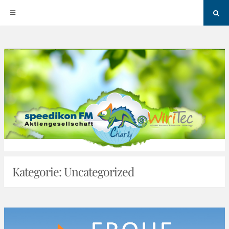
Sea
Skip
to
content
Kategorie:
Uncategorized