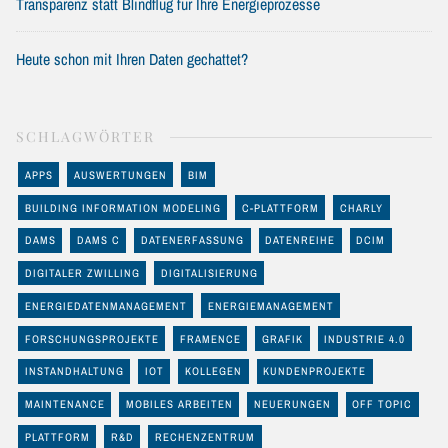
Transparenz statt Blindflug für Ihre Energieprozesse
Heute schon mit Ihren Daten gechattet?
SCHLAGWÖRTER
APPS
AUSWERTUNGEN
BIM
BUILDING INFORMATION MODELING
C-PLATTFORM
CHARLY
DAMS
DAMS C
DATENERFASSUNG
DATENREIHE
DCIM
DIGITALER ZWILLING
DIGITALISIERUNG
ENERGIEDATENMANAGEMENT
ENERGIEMANAGEMENT
FORSCHUNGSPROJEKTE
FRAMENCE
GRAFIK
INDUSTRIE 4.0
INSTANDHALTUNG
IOT
KOLLEGEN
KUNDENPROJEKTE
MAINTENANCE
MOBILES ARBEITEN
NEUERUNGEN
OFF TOPIC
PLATTFORM
R&D
RECHENZENTRUM