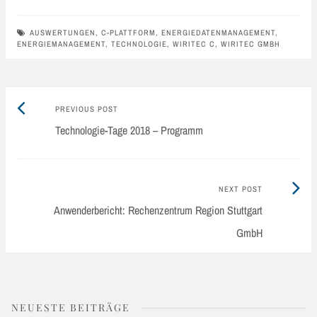
AUSWERTUNGEN
,
C-PLATTFORM
,
ENERGIEDATENMANAGEMENT
,
ENERGIEMANAGEMENT
,
TECHNOLOGIE
,
WIRITEC C
,
WIRITEC GMBH
Previous
Post
PREVIOUS POST
post:
Technologie-Tage 2018 – Programm
navigation
Next
NEXT POST
Post:
Anwenderbericht: Rechenzentrum Region Stuttgart
GmbH
NEUESTE BEITRÄGE