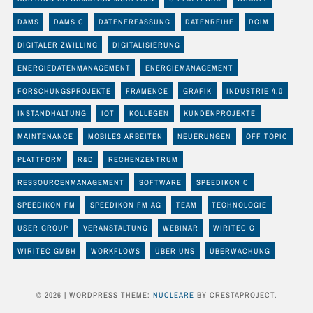
DAMS
DAMS C
DATENERFASSUNG
DATENREIHE
DCIM
DIGITALER ZWILLING
DIGITALISIERUNG
ENERGIEDATENMANAGEMENT
ENERGIEMANAGEMENT
FORSCHUNGSPROJEKTE
FRAMENCE
GRAFIK
INDUSTRIE 4.0
INSTANDHALTUNG
IOT
KOLLEGEN
KUNDENPROJEKTE
MAINTENANCE
MOBILES ARBEITEN
NEUERUNGEN
OFF TOPIC
PLATTFORM
R&D
RECHENZENTRUM
RESSOURCENMANAGEMENT
SOFTWARE
SPEEDIKON C
SPEEDIKON FM
SPEEDIKON FM AG
TEAM
TECHNOLOGIE
USER GROUP
VERANSTALTUNG
WEBINAR
WIRITEC C
WIRITEC GMBH
WORKFLOWS
ÜBER UNS
ÜBERWACHUNG
© 2026
|
WORDPRESS THEME:
NUCLEARE
BY CRESTAPROJECT.