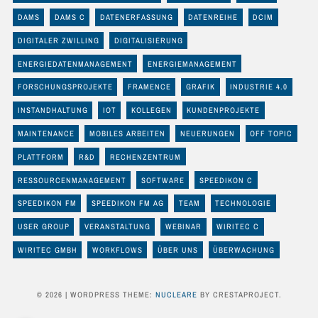
DAMS
DAMS C
DATENERFASSUNG
DATENREIHE
DCIM
DIGITALER ZWILLING
DIGITALISIERUNG
ENERGIEDATENMANAGEMENT
ENERGIEMANAGEMENT
FORSCHUNGSPROJEKTE
FRAMENCE
GRAFIK
INDUSTRIE 4.0
INSTANDHALTUNG
IOT
KOLLEGEN
KUNDENPROJEKTE
MAINTENANCE
MOBILES ARBEITEN
NEUERUNGEN
OFF TOPIC
PLATTFORM
R&D
RECHENZENTRUM
RESSOURCENMANAGEMENT
SOFTWARE
SPEEDIKON C
SPEEDIKON FM
SPEEDIKON FM AG
TEAM
TECHNOLOGIE
USER GROUP
VERANSTALTUNG
WEBINAR
WIRITEC C
WIRITEC GMBH
WORKFLOWS
ÜBER UNS
ÜBERWACHUNG
© 2026
|
WORDPRESS THEME:
NUCLEARE
BY CRESTAPROJECT.