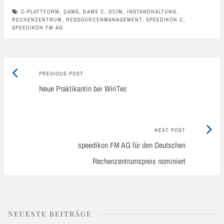
C-PLATTFORM
,
DAMS
,
DAMS C
,
DCIM
,
INSTANDHALTUNG
,
RECHENZENTRUM
,
RESSOURCENMANAGEMENT
,
SPEEDIKON C
,
SPEEDIKON FM AG
Previous
Post
PREVIOUS POST
post:
Neue Praktikantin bei WiriTec
navigation
Next
NEXT POST
Post:
speedikon FM AG für den Deutschen
Rechenzentrumspreis nominiert
NEUESTE BEITRÄGE