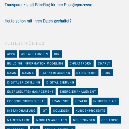
Transparenz statt Blindflug für Ihre Energieprozesse
Heute schon mit Ihren Daten gechattet?
SCHLAGWÖRTER
APPS
AUSWERTUNGEN
BIM
BUILDING INFORMATION MODELING
C-PLATTFORM
CHARLY
DAMS
DAMS C
DATENERFASSUNG
DATENREIHE
DCIM
DIGITALER ZWILLING
DIGITALISIERUNG
ENERGIEDATENMANAGEMENT
ENERGIEMANAGEMENT
FORSCHUNGSPROJEKTE
FRAMENCE
GRAFIK
INDUSTRIE 4.0
INSTANDHALTUNG
IOT
KOLLEGEN
KUNDENPROJEKTE
MAINTENANCE
MOBILES ARBEITEN
NEUERUNGEN
OFF TOPIC