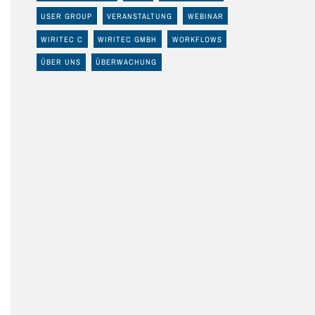
USER GROUP
VERANSTALTUNG
WEBINAR
WIRITEC C
WIRITEC GMBH
WORKFLOWS
ÜBER UNS
ÜBERWACHUNG