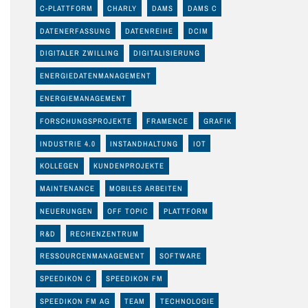
C-PLATTFORM
CHARLY
DAMS
DAMS C
DATENERFASSUNG
DATENREIHE
DCIM
DIGITALER ZWILLING
DIGITALISIERUNG
ENERGIEDATENMANAGEMENT
ENERGIEMANAGEMENT
FORSCHUNGSPROJEKTE
FRAMENCE
GRAFIK
INDUSTRIE 4.0
INSTANDHALTUNG
IOT
KOLLEGEN
KUNDENPROJEKTE
MAINTENANCE
MOBILES ARBEITEN
NEUERUNGEN
OFF TOPIC
PLATTFORM
R&D
RECHENZENTRUM
RESSOURCENMANAGEMENT
SOFTWARE
SPEEDIKON C
SPEEDIKON FM
SPEEDIKON FM AG
TEAM
TECHNOLOGIE