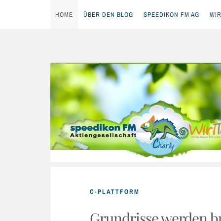
HOME
ÜBER DEN BLOG
SPEEDIKON FM AG
WIR
Skip
to
content
C-PLATTFORM
Grundrisse werden b