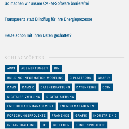
So machen wir unsere CAFM-Software barrierefrei
Transparenz statt Blindflug für Ihre Energieprozesse
Heute schon mit Ihren Daten gechattet?
SCHLAGWÖRTER
APPS
AUSWERTUNGEN
BIM
BUILDING INFORMATION MODELING
C-PLATTFORM
CHARLY
DAMS
DAMS C
DATENERFASSUNG
DATENREIHE
DCIM
DIGITALER ZWILLING
DIGITALISIERUNG
ENERGIEDATENMANAGEMENT
ENERGIEMANAGEMENT
FORSCHUNGSPROJEKTE
FRAMENCE
GRAFIK
INDUSTRIE 4.0
INSTANDHALTUNG
IOT
KOLLEGEN
KUNDENPROJEKTE