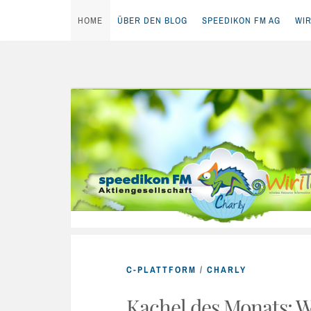
HOME
ÜBER DEN BLOG
SPEEDIKON FM AG
WIR
Skip
to
content
C-PLATTFORM
/
CHARLY
Kachel des Monats: 