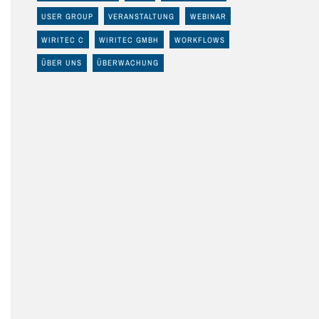
USER GROUP
VERANSTALTUNG
WEBINAR
WIRITEC C
WIRITEC GMBH
WORKFLOWS
ÜBER UNS
ÜBERWACHUNG