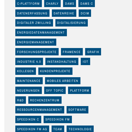
C-PLATTFORM
CHARLY
DAMS
DAMS C
DATENERFASSUNG
DATENREIHE
DCIM
DIGITALER ZWILLING
DIGITALISIERUNG
ENERGIEDATENMANAGEMENT
ENERGIEMANAGEMENT
FORSCHUNGSPROJEKTE
FRAMENCE
GRAFIK
INDUSTRIE 4.0
INSTANDHALTUNG
IOT
KOLLEGEN
KUNDENPROJEKTE
MAINTENANCE
MOBILES ARBEITEN
NEUERUNGEN
OFF TOPIC
PLATTFORM
R&D
RECHENZENTRUM
RESSOURCENMANAGEMENT
SOFTWARE
SPEEDIKON C
SPEEDIKON FM
SPEEDIKON FM AG
TEAM
TECHNOLOGIE