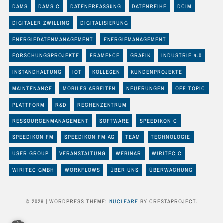
DAMS
DAMS C
DATENERFASSUNG
DATENREIHE
DCIM
DIGITALER ZWILLING
DIGITALISIERUNG
ENERGIEDATENMANAGEMENT
ENERGIEMANAGEMENT
FORSCHUNGSPROJEKTE
FRAMENCE
GRAFIK
INDUSTRIE 4.0
INSTANDHALTUNG
IOT
KOLLEGEN
KUNDENPROJEKTE
MAINTENANCE
MOBILES ARBEITEN
NEUERUNGEN
OFF TOPIC
PLATTFORM
R&D
RECHENZENTRUM
RESSOURCENMANAGEMENT
SOFTWARE
SPEEDIKON C
SPEEDIKON FM
SPEEDIKON FM AG
TEAM
TECHNOLOGIE
USER GROUP
VERANSTALTUNG
WEBINAR
WIRITEC C
WIRITEC GMBH
WORKFLOWS
ÜBER UNS
ÜBERWACHUNG
© 2026
|
WORDPRESS THEME:
NUCLEARE
BY CRESTAPROJECT.