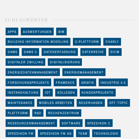
SCHLAGWÖRTER
APPS
AUSWERTUNGEN
BIM
BUILDING INFORMATION MODELING
C-PLATTFORM
CHARLY
DAMS
DAMS C
DATENERFASSUNG
DATENREIHE
DCIM
DIGITALER ZWILLING
DIGITALISIERUNG
ENERGIEDATENMANAGEMENT
ENERGIEMANAGEMENT
FORSCHUNGSPROJEKTE
FRAMENCE
GRAFIK
INDUSTRIE 4.0
INSTANDHALTUNG
IOT
KOLLEGEN
KUNDENPROJEKTE
MAINTENANCE
MOBILES ARBEITEN
NEUERUNGEN
OFF TOPIC
PLATTFORM
R&D
RECHENZENTRUM
RESSOURCENMANAGEMENT
SOFTWARE
SPEEDIKON C
SPEEDIKON FM
SPEEDIKON FM AG
TEAM
TECHNOLOGIE