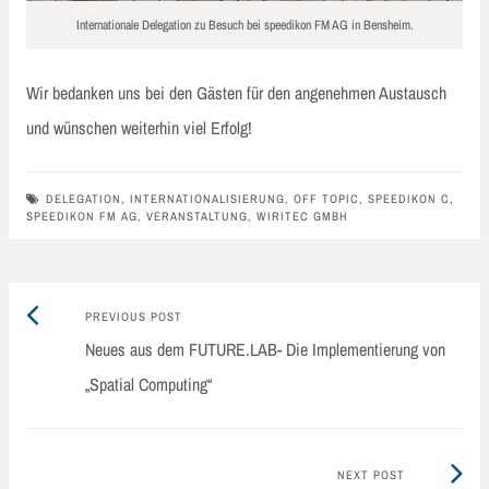
Internationale Delegation zu Besuch bei speedikon FM AG in Bensheim.
Wir bedanken uns bei den Gästen für den angenehmen Austausch
und wünschen weiterhin viel Erfolg!
DELEGATION
,
INTERNATIONALISIERUNG
,
OFF TOPIC
,
SPEEDIKON C
,
SPEEDIKON FM AG
,
VERANSTALTUNG
,
WIRITEC GMBH
Previous
Post
PREVIOUS POST
post:
Neues aus dem FUTURE.LAB- Die Implementierung von
navigation
„Spatial Computing“
Next
NEXT POST