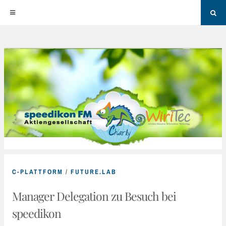
Sea
Skip
to
content
C-PLATTFORM
/
FUTURE.LAB
Manager Delegation zu Besuch bei
speedikon