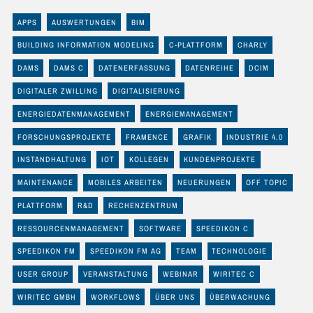
APPS
AUSWERTUNGEN
BIM
BUILDING INFORMATION MODELING
C-PLATTFORM
CHARLY
DAMS
DAMS C
DATENERFASSUNG
DATENREIHE
DCIM
DIGITALER ZWILLING
DIGITALISIERUNG
ENERGIEDATENMANAGEMENT
ENERGIEMANAGEMENT
FORSCHUNGSPROJEKTE
FRAMENCE
GRAFIK
INDUSTRIE 4.0
INSTANDHALTUNG
IOT
KOLLEGEN
KUNDENPROJEKTE
MAINTENANCE
MOBILES ARBEITEN
NEUERUNGEN
OFF TOPIC
PLATTFORM
R&D
RECHENZENTRUM
RESSOURCENMANAGEMENT
SOFTWARE
SPEEDIKON C
SPEEDIKON FM
SPEEDIKON FM AG
TEAM
TECHNOLOGIE
USER GROUP
VERANSTALTUNG
WEBINAR
WIRITEC C
WIRITEC GMBH
WORKFLOWS
ÜBER UNS
ÜBERWACHUNG