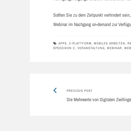
Sollten Sie zu dem Zeitpunkt verhindert sei
Webinar im Nachgang on-demand zur Verfügu
APPS
,
C-PLATTFORM
,
MOBILES ARBEITEN
,
R
SPEEDIKON C
,
VERANSTALTUNG
,
WEBINAR
,
WEB
Previous
Post
PREVIOUS POST
post:
Die Mehrwerte von Digitalen Zwilling
navigation