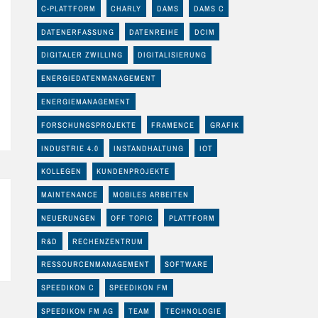
C-PLATTFORM
CHARLY
DAMS
DAMS C
DATENERFASSUNG
DATENREIHE
DCIM
DIGITALER ZWILLING
DIGITALISIERUNG
ENERGIEDATENMANAGEMENT
ENERGIEMANAGEMENT
FORSCHUNGSPROJEKTE
FRAMENCE
GRAFIK
INDUSTRIE 4.0
INSTANDHALTUNG
IOT
KOLLEGEN
KUNDENPROJEKTE
MAINTENANCE
MOBILES ARBEITEN
NEUERUNGEN
OFF TOPIC
PLATTFORM
R&D
RECHENZENTRUM
RESSOURCENMANAGEMENT
SOFTWARE
SPEEDIKON C
SPEEDIKON FM
SPEEDIKON FM AG
TEAM
TECHNOLOGIE