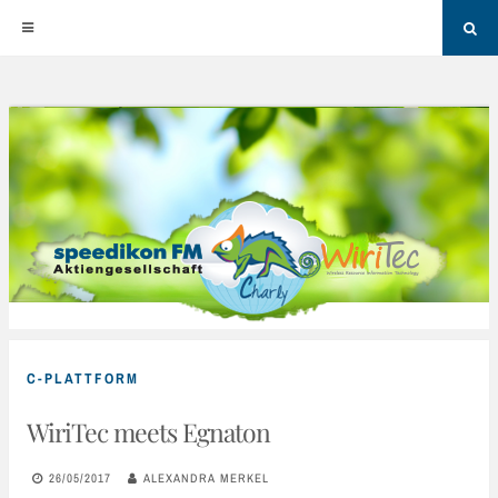
Sea
Skip
to
content
C-PLATTFORM
WiriTec meets Egnaton
26/05/2017
ALEXANDRA MERKEL