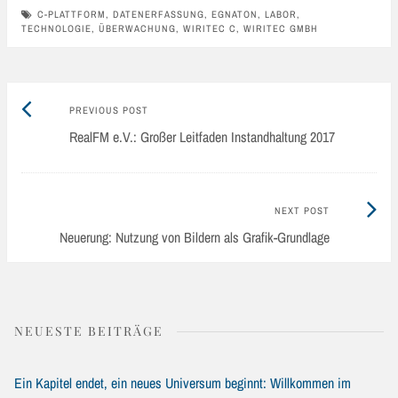
C-PLATTFORM
,
DATENERFASSUNG
,
EGNATON
,
LABOR
,
TECHNOLOGIE
,
ÜBERWACHUNG
,
WIRITEC C
,
WIRITEC GMBH
Previous
Post
PREVIOUS POST
post:
RealFM e.V.: Großer Leitfaden Instandhaltung 2017
navigation
Next
NEXT POST
Post:
Neuerung: Nutzung von Bildern als Grafik-Grundlage
NEUESTE BEITRÄGE
Ein Kapitel endet, ein neues Universum beginnt: Willkommen im