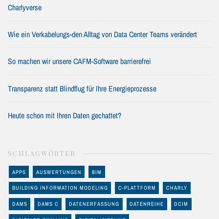
Charlyverse
Wie ein Verkabelungs-den Alltag von Data Center Teams verändert
So machen wir unsere CAFM-Software barrierefrei
Transparenz statt Blindflug für Ihre Energieprozesse
Heute schon mit Ihren Daten gechattet?
SCHLAGWÖRTER
APPS
AUSWERTUNGEN
BIM
BUILDING INFORMATION MODELING
C-PLATTFORM
CHARLY
DAMS
DAMS C
DATENERFASSUNG
DATENREIHE
DCIM