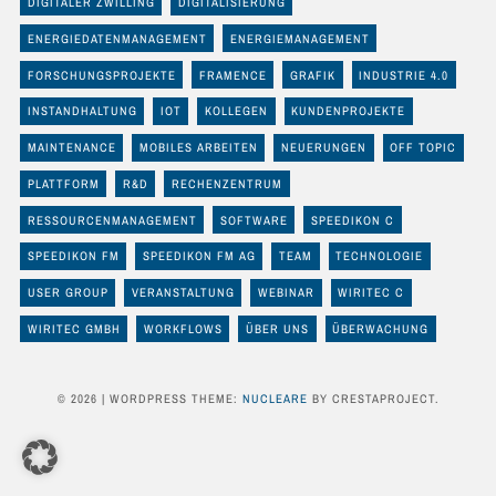
DIGITALER ZWILLING
DIGITALISIERUNG
ENERGIEDATENMANAGEMENT
ENERGIEMANAGEMENT
FORSCHUNGSPROJEKTE
FRAMENCE
GRAFIK
INDUSTRIE 4.0
INSTANDHALTUNG
IOT
KOLLEGEN
KUNDENPROJEKTE
MAINTENANCE
MOBILES ARBEITEN
NEUERUNGEN
OFF TOPIC
PLATTFORM
R&D
RECHENZENTRUM
RESSOURCENMANAGEMENT
SOFTWARE
SPEEDIKON C
SPEEDIKON FM
SPEEDIKON FM AG
TEAM
TECHNOLOGIE
USER GROUP
VERANSTALTUNG
WEBINAR
WIRITEC C
WIRITEC GMBH
WORKFLOWS
ÜBER UNS
ÜBERWACHUNG
© 2026
|
WORDPRESS THEME:
NUCLEARE
BY CRESTAPROJECT.