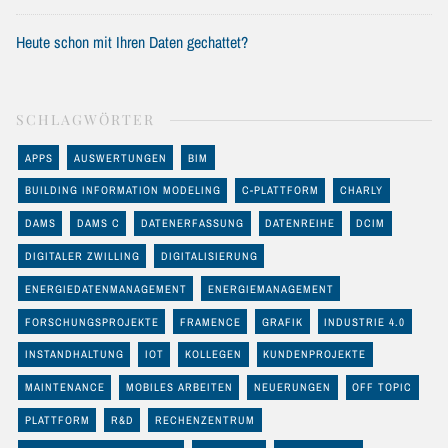
Heute schon mit Ihren Daten gechattet?
SCHLAGWÖRTER
APPS
AUSWERTUNGEN
BIM
BUILDING INFORMATION MODELING
C-PLATTFORM
CHARLY
DAMS
DAMS C
DATENERFASSUNG
DATENREIHE
DCIM
DIGITALER ZWILLING
DIGITALISIERUNG
ENERGIEDATENMANAGEMENT
ENERGIEMANAGEMENT
FORSCHUNGSPROJEKTE
FRAMENCE
GRAFIK
INDUSTRIE 4.0
INSTANDHALTUNG
IOT
KOLLEGEN
KUNDENPROJEKTE
MAINTENANCE
MOBILES ARBEITEN
NEUERUNGEN
OFF TOPIC
PLATTFORM
R&D
RECHENZENTRUM