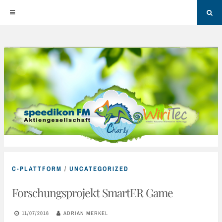
Sea
Skip
to
content
C-PLATTFORM
/
UNCATEGORIZED
Forschungsprojekt SmartER Game
11/07/2016
ADRIAN MERKEL