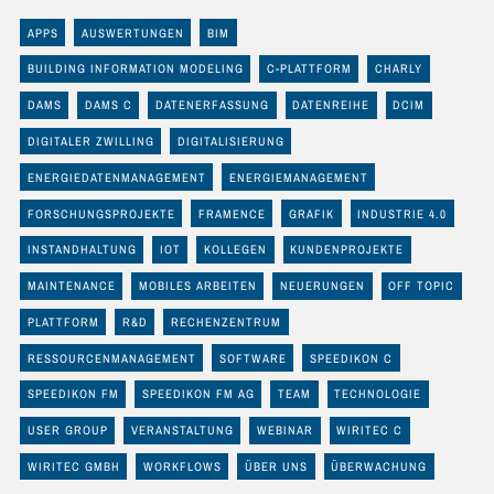
APPS
AUSWERTUNGEN
BIM
BUILDING INFORMATION MODELING
C-PLATTFORM
CHARLY
DAMS
DAMS C
DATENERFASSUNG
DATENREIHE
DCIM
DIGITALER ZWILLING
DIGITALISIERUNG
ENERGIEDATENMANAGEMENT
ENERGIEMANAGEMENT
FORSCHUNGSPROJEKTE
FRAMENCE
GRAFIK
INDUSTRIE 4.0
INSTANDHALTUNG
IOT
KOLLEGEN
KUNDENPROJEKTE
MAINTENANCE
MOBILES ARBEITEN
NEUERUNGEN
OFF TOPIC
PLATTFORM
R&D
RECHENZENTRUM
RESSOURCENMANAGEMENT
SOFTWARE
SPEEDIKON C
SPEEDIKON FM
SPEEDIKON FM AG
TEAM
TECHNOLOGIE
USER GROUP
VERANSTALTUNG
WEBINAR
WIRITEC C
WIRITEC GMBH
WORKFLOWS
ÜBER UNS
ÜBERWACHUNG