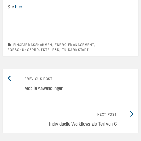
Sie
hier
.
EINSPARMASSNAHMEN
,
ENERGIEMANAGEMENT
,
FORSCHUNGSPROJEKTE
,
R&D
,
TU DARMSTADT
Previous
Post
PREVIOUS POST
post:
Mobile Anwendungen
navigation
Next
NEXT POST
Post:
Individuelle Workflows als Teil von C