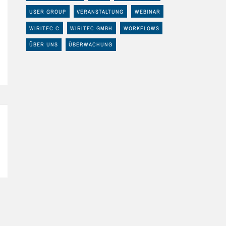
USER GROUP
VERANSTALTUNG
WEBINAR
WIRITEC C
WIRITEC GMBH
WORKFLOWS
ÜBER UNS
ÜBERWACHUNG