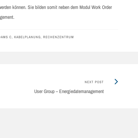
 werden können. Sie bilden somit neben dem Modul Work Order
agement.
DAMS C
,
KABELPLANUNG
,
RECHENZENTRUM
Next
NEXT POST
Post:
User Group – Energiedatemanagement