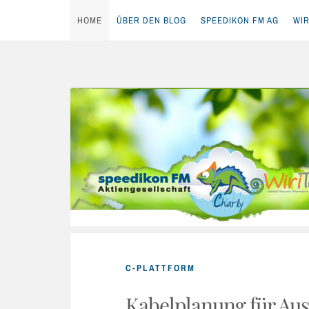
HOME
ÜBER DEN BLOG
SPEEDIKON FM AG
WIR
Skip
to
content
C-PLATTFORM
Kabelplanung für Au