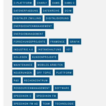
C-PLATTFORM
CHARLY
DAMS
DAMS C
DATENERFASSUNG
DATENREIHE
DCIM
DIGITALER ZWILLING
DIGITALISIERUNG
ENERGIEDATENMANAGEMENT
ENERGIEMANAGEMENT
FORSCHUNGSPROJEKTE
FRAMENCE
GRAFIK
INDUSTRIE 4.0
INSTANDHALTUNG
IOT
KOLLEGEN
KUNDENPROJEKTE
MAINTENANCE
MOBILES ARBEITEN
NEUERUNGEN
OFF TOPIC
PLATTFORM
R&D
RECHENZENTRUM
RESSOURCENMANAGEMENT
SOFTWARE
SPEEDIKON C
SPEEDIKON FM
SPEEDIKON FM AG
TEAM
TECHNOLOGIE